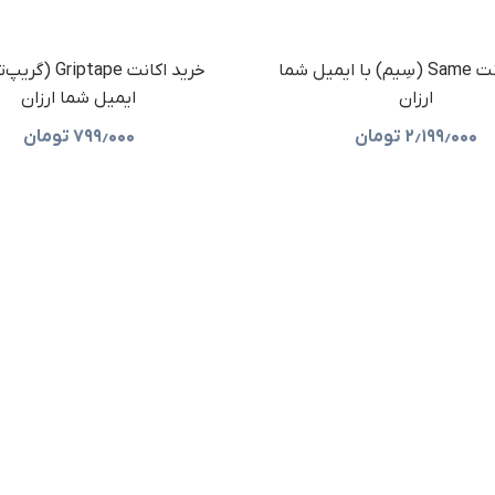
خرید اکانت Same (سِیم) با ایمیل شما
خرید اکانت riptape
ارزان
ایمیل شما ارزان
۲٫۱۹۹٫۰۰۰
تومان
۷۹۹٫۰۰۰
تومان