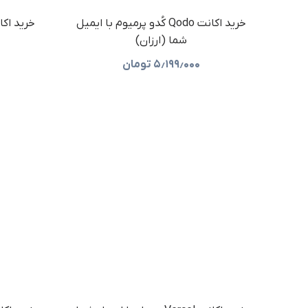
خرید اکانت Qodo کُدو پرمیوم با ایمیل
شما (ارزان)
۵٫۱۹۹٫۰۰۰
تومان