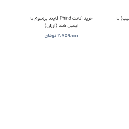
G (گریپ‌تیپ) با
خرید اکانت Phind فایند پرمیوم با
ایمیل شما (ارزان)
۲٫۷۵۹٫۰۰۰
تومان