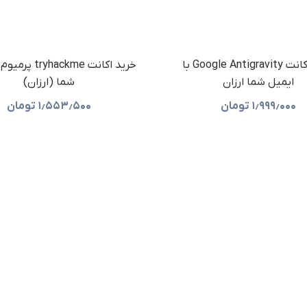
خرید اکانت Google Antigravity با
خرید اکانت hackme
ایمیل شما ارزان
شما (ارزان)
۱٫۹۹۹٫۰۰۰
تومان
۱٫۵۵۳٫۵۰۰
تومان