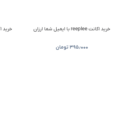
خرید اکانت reeplee با ایمیل شما ارزان
۳۹۵٫۰۰۰
تومان