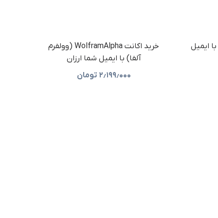
try پرمیوم با ایمیل
خرید اکانت WolframAlpha (وولفرم
آلفا) با ایمیل شما ارزان
۲٫۱۹۹٫۰۰۰
تومان