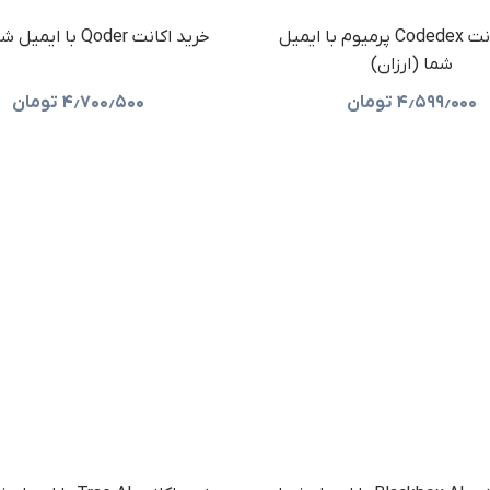
خرید اکانت Codedex پرمیوم با ایمیل
خرید اکانت Qoder با ایمیل شما ارزان
شما (ارزان)
۴٫۵۹۹٫۰۰۰
تومان
۴٫۷۰۰٫۵۰۰
تومان