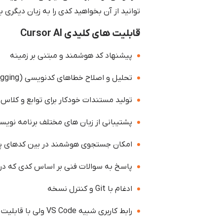
توانید از آن بخواهید کدی را به زبان دیگری ب
قابلیت های کلیدی Cursor AI
پیشنهاد کد هوشمند و مبتنی بر زمینه
تحلیل و اصلاح خطاهای کدنویسی (debugging) با هوش مصنوعی
تولید مستندات خودکار برای توابع و کلاس 
پشتیبانی از زبان های مختلف برنامه نویسی مانند  JavaScript، TypeScript، C
امکان جستجوی هوشمند در بین کدهای پر
پاسخ به سوالات فنی بر اساس کدی که د
ادغام با Git و کنترل نسخه
رابط کاربری شبیه VS Code ولی با قابلیت های AI پیشرفته