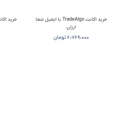
خرید اکانت TradeAlgo با ایمیل شما
خرید اکانت Tableau با ایمیل 
ارزان
۶٫۷۶۹٫۰۰۰
تومان