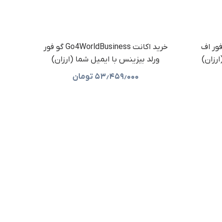
S سافت فور اف
خرید اکانت Go4WorldBusiness گو فور
رزان)
ورلد بیزینس با ایمیل شما (ارزان)
۵۳٫۴۵۹٫۰۰۰
تومان