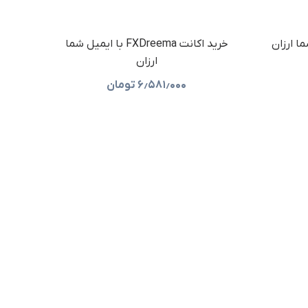
خرید اکانت FXDreema با ایمیل شما
ارزان
۶٫۵۸۱٫۰۰۰
تومان