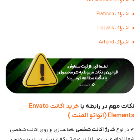
اشتراک Dreamstime
اشتراک Flaticon
اشتراک UpLabs
اشتراک Artgrid
نکات مهم در رابطه با
خرید اکانت Envato
Elements (انواتو المنت )
✔ در نوع
شارژ اکانت شخصی
،فعالسازی بر روی اکانت شخصی
شما انجام می شود. لذا در صورتی که از پیش در این سرویس