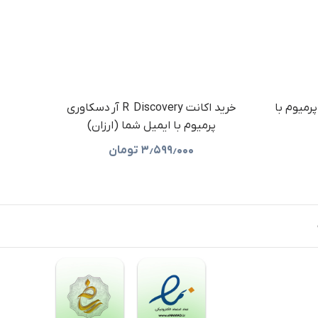
کوپوس پرمیوم با
خرید اکانت R Discovery آر دسکاوری
خرید اکانت BeFreed 
پرمیوم با ایمیل شما (ارزان)
۳٫۵۹۹٫۰۰۰
تومان