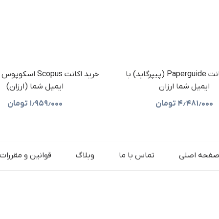
خرید اکانت Paperguide (پیپرگاید) با
خرید اکانت Scopus اس
ایمیل شما ارزان
ایمیل شما (ارزان)
۴٫۴۸۱٫۰۰۰
تومان
۱٫۹۵۹٫۰۰۰
تومان
فحه اصلی
تماس با ما
وبلاگ
قوانین و مقررات