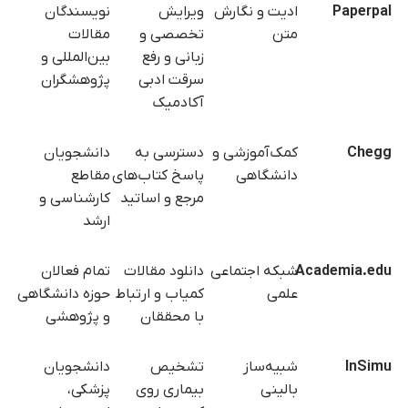
Paperpal
ادیت و نگارش
ویرایش
نویسندگان
متن
تخصصی و
مقالات
زبانی و رفع
بین‌المللی و
سرقت ادبی
پژوهشگران
آکادمیک
Chegg
کمک‌آموزشی و
دسترسی به
دانشجویان
دانشگاهی
پاسخ کتاب‌های
مقاطع
مرجع و اساتید
کارشناسی و
ارشد
Academia.edu
شبکه اجتماعی
دانلود مقالات
تمام فعالان
علمی
کمیاب و ارتباط
حوزه دانشگاهی
با محققان
و پژوهشی
InSimu
شبیه‌ساز
تشخیص
دانشجویان
بالینی
بیماری روی
پزشکی،