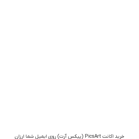
خرید اکانت PicsArt (پیکس آرت) روی ایمیل شما ارزان