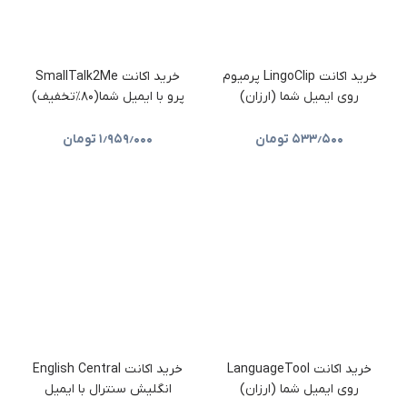
خرید اکانت LingoClip پرمیوم
خرید اکانت SmallTalk2Me
روی ایمیل شما (ارزان)
پرو با ایمیل شما(۸۰٪تخفیف)
۵۳۳٫۵۰۰
تومان
۱٫۹۵۹٫۰۰۰
تومان
خرید اکانت LanguageTool
خرید اکانت English Central
روی ایمیل شما (ارزان)
انگلیش سنترال با ایمیل