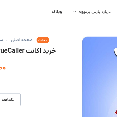
درباره پارس پرمیوم
وبلاگ
صفحه اصلی
سر
خدمت
خرید اکانت TrueCaller تروکالر با ایمیل شما (ارزان)
۰۰
یکماهه ق