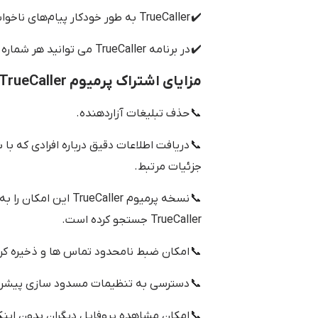
✔️ TrueCaller به طور خودکار پیام‌های ناخواسته را فیلتر می‌کند.
✔️ در برنامه TrueCaller می توانید هر شماره ای را جستجو کنید تا بدانید متعلق به چه کسی است.
مزایای اشتراک پرمیوم TrueCaller
📞 حذف تبلیغات آزاردهنده.
📞 دریافت اطلاعات دقیق درباره افرادی که با
جزئیات مرتبط.
📞 نسخه پرمیوم aller
TrueCaller جستجو کرده است.
📞 امکان ضبط نامحدود تماس ها و ذخیره کرد
📞 دسترسی به تنظیمات مسدود سازی پیشرف
📞 امکان مشاهده پروفایل دیگران بدون این