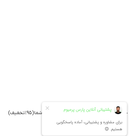
خرید اکانت Rank Math (رنک مث) با ایمیل شما(۹۵٪تخفیف)
۲۲٫۷۵۰٫۵۰۰
تومان