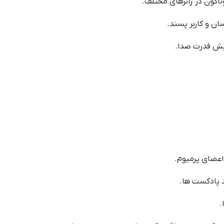
✔️ آرشیو وسیع و متنوعی
✔️ طراحی زیبای م
✔️ امکاناتی م
🎧 دسترسی به
🎧 دسترسی ز
