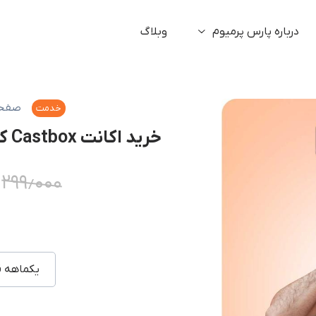
درباره پارس پرمیوم
وبلاگ
صفحه
خدمت
خرید اکانت Castbox کست باکس با ایمیل شما (ارزان)
۲۹۹٫۰۰۰
یکماهه ق