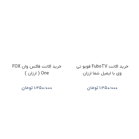
خرید اکانت FuboTV فوبو تی
خرید اکانت فاکس وان FOX
وی با ایمیل شما ارزان
One ( ارزان )
۱٫۲۵۰٫۰۰۰
تومان
۱٫۲۵۰٫۰۰۰
تومان